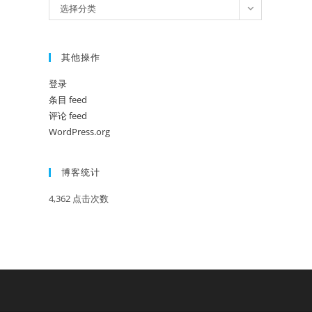
分
选择分类
类
其他操作
登录
条目 feed
评论 feed
WordPress.org
博客统计
4,362 点击次数