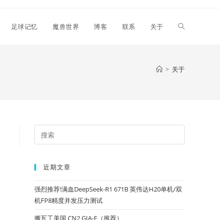
Toggle
足球记忆
魔兽世界
博客
联系
关于
website
>
关于
search
Press
Escape
to
近期文章
close
the
强烈推荐!满血DeepSeek-R1 671B 英伟达H20单机/双
search
机FP8精度并发压力测试
panel.
搬瓦工美国 CN2 GIA-E（推荐）