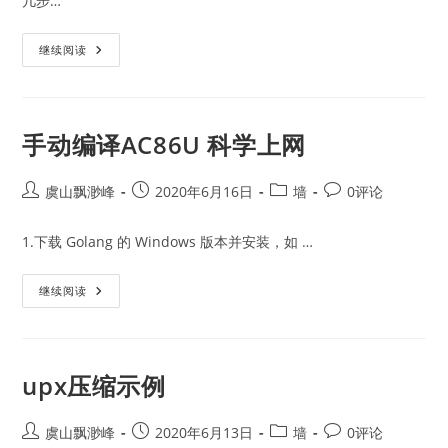
几步…
搬
继续阅读
瓦
工
美
国
CN2
GIA-
手动编译AC86U 科学上网
E（推
荐）
Post
Post
Post
Post
虞山飘渺峰
2020年6月16日
墙
0评论
author:
published:
category:
comments:
1.下载 Golang 的 Windows 版本并安装，如 …
手
继续阅读
动
编
译
AC86U
科
学
upx压缩示例
上
网
Post
Post
Post
Post
虞山飘渺峰
2020年6月13日
墙
0评论