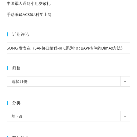
中国军人遇到小朋友敬礼
手动编译AC86U 科学上网
近期评论
SONG
发表在《
SAP接口编程-RFC系列10 : BAPI控件的DimAs方法
》
归档
归
选择月份
档
分类
分
墙 (3)
类