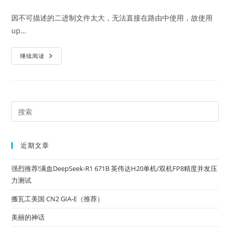
author:
published:
category:
comments:
因不可描述的二进制文件太大，无法直接在路由中使用，故使用
up…
Upx
继续阅读
压
缩
示
例
Pre
Es
to
近期文章
clo
the
强烈推荐!满血DeepSeek-R1 671B 英伟达H20单机/双机FP8精度并发压
sea
力测试
pan
搬瓦工美国 CN2 GIA-E（推荐）
美丽的神话