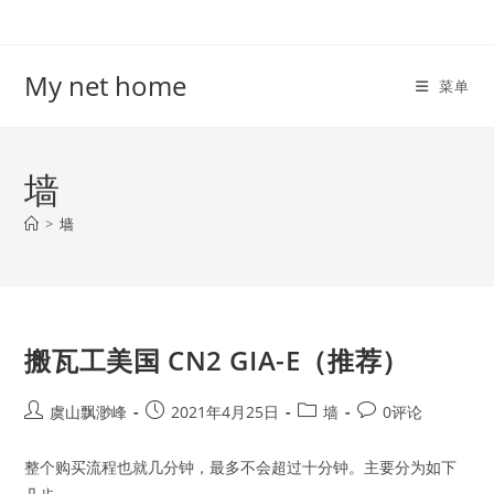
Skip
to
content
My net home
菜单
墙
>
墙
搬瓦工美国 CN2 GIA-E（推荐）
Post
Post
Post
Post
虞山飘渺峰
2021年4月25日
墙
0评论
author:
published:
category:
comments:
整个购买流程也就几分钟，最多不会超过十分钟。主要分为如下