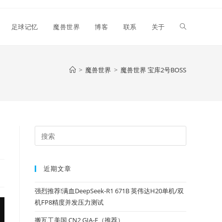
Toggle
足球记忆
魔兽世界
博客
联系
关于
website
>
魔兽世界
>
魔兽世界 宝库2号BOSS
search
Press
Escape
to
近期文章
close
the
强烈推荐!满血DeepSeek-R1 671B 英伟达H20单机/双
search
机FP8精度并发压力测试
panel.
搬瓦工美国 CN2 GIA-E（推荐）