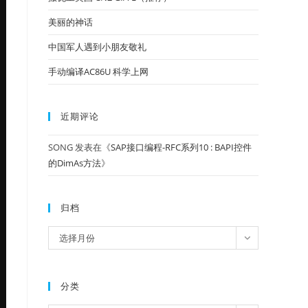
美丽的神话
中国军人遇到小朋友敬礼
手动编译AC86U 科学上网
近期评论
SONG
发表在《
SAP接口编程-RFC系列10 : BAPI控件
的DimAs方法
》
归档
归
选择月份
档
分类