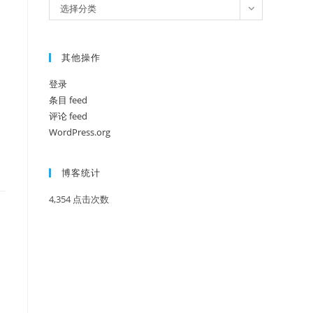
分
选择分类
类
其他操作
登录
条目 feed
评论 feed
WordPress.org
博客统计
4,354 点击次数