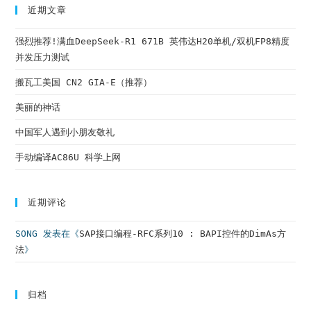
cl
近期文章
th
强烈推荐!满血DeepSeek-R1 671B 英伟达H20单机/双机FP8精度
se
并发压力测试
pa
搬瓦工美国 CN2 GIA-E（推荐）
美丽的神话
中国军人遇到小朋友敬礼
手动编译AC86U 科学上网
近期评论
SONG
发表在《
SAP接口编程-RFC系列10 : BAPI控件的DimAs方
法
》
归档