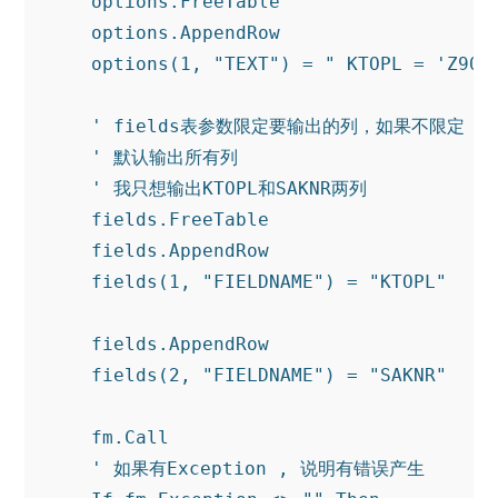
    options.FreeTable

    options.AppendRow

    options(
1
, 
"TEXT"
) = 
" KTOPL = 'Z900
' fields表参数限定要输出的列，如果不限定
' 默认输出所有列
' 我只想输出KTOPL和SAKNR两列
    fields.FreeTable

    fields.AppendRow

    fields(
1
, 
"FIELDNAME"
) = 
"KTOPL"
    fields.AppendRow

    fields(
2
, 
"FIELDNAME"
) = 
"SAKNR"
    fm.
Call
' 如果有Exception , 说明有错误产生