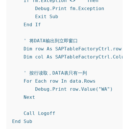
If
 fm.Exception <> 
""
Then
        Debug.Print fm.Exception

Exit
Sub
End
If
' 将DATA输出到立即窗口
Dim
 row 
As
 SAPTableFactoryCtrl.row

Dim
 col 
As
 SAPTableFactoryCtrl.Column
' 按行读取，DATA表只有一列
For
Each
 row 
In
 data.Rows

        Debug.Print row.Value(
"WA"
)

Next
Call
End
Sub