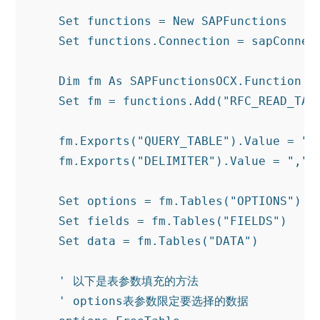
Set
 functions = 
New
 SAPFunctions

Set
 functions.Connection = sapConnect
Dim
 fm 
As
 SAPFunctionsOCX.
Function
Set
 fm = functions.Add(
"RFC_READ_TAB
    fm.Exports(
"QUERY_TABLE"
).Value = 
"S
    fm.Exports(
"DELIMITER"
).Value = 
","
Set
 options = fm.Tables(
"OPTIONS"
)

Set
 fields = fm.Tables(
"FIELDS"
)

Set
 data = fm.Tables(
"DATA"
)

' 以下是表参数填充的方法
' options表参数限定要选择的数据