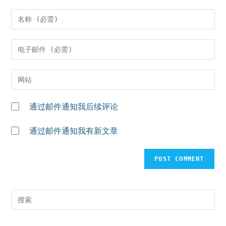
Enter
your
name
Enter
or
your
username
email
Enter
to
address
your
comment
to
website
通过邮件通知我后续评论
comment
URL
(optional)
通过邮件通知我有新文章
Pr
Es
to