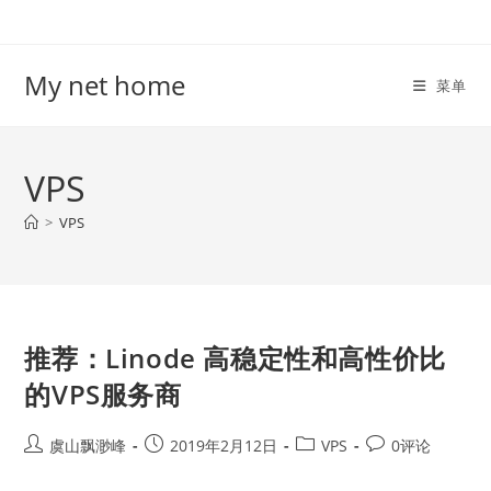
Skip
to
content
My net home
菜单
VPS
>
VPS
推荐：Linode 高稳定性和高性价比
的VPS服务商
Post
Post
Post
Post
虞山飘渺峰
2019年2月12日
VPS
0评论
author:
published:
category:
comments: