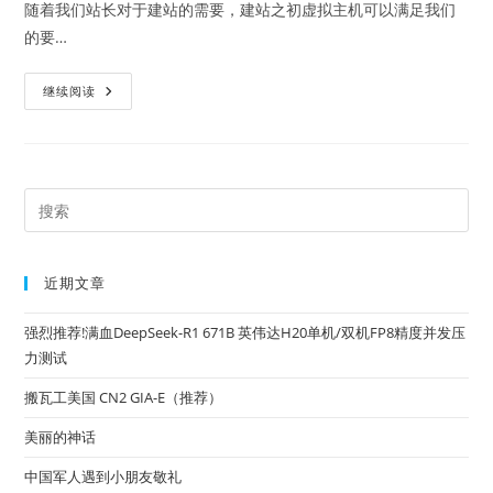
随着我们站长对于建站的需要，建站之初虚拟主机可以满足我们
的要…
推
继续阅读
荐：
Linode
高
稳
定
性
和
Pre
高
Es
性
价
to
比
的
近期文章
clo
VPS
服
the
务
强烈推荐!满血DeepSeek-R1 671B 英伟达H20单机/双机FP8精度并发压
商
sea
力测试
pan
搬瓦工美国 CN2 GIA-E（推荐）
美丽的神话
中国军人遇到小朋友敬礼