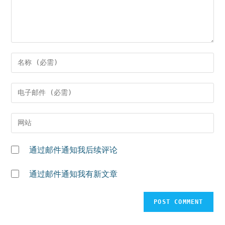
Enter
your
name
Enter
or
your
username
email
Enter
to
address
your
comment
to
website
通过邮件通知我后续评论
comment
URL
(optional)
通过邮件通知我有新文章