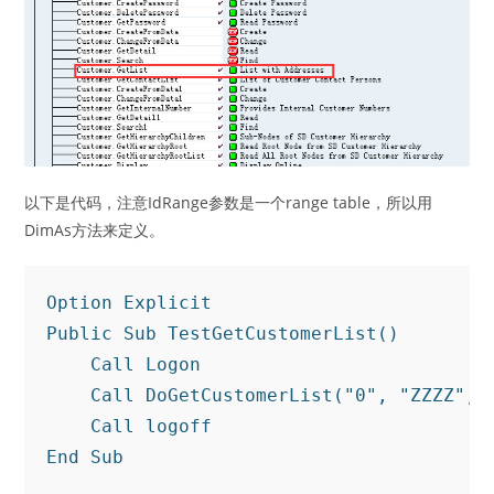
以下是代码，注意IdRange参数是一个range table，所以用
DimAs方法来定义。
Option
Explicit
Public
Sub
 TestGetCustomerList()

Call
 Logon

Call
 DoGetCustomerList(
"0"
, 
"ZZZZ"
, 
Call
End
Sub