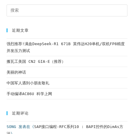
Pr
Es
to
cl
近期文章
th
强烈推荐!满血DeepSeek-R1 671B 英伟达H20单机/双机FP8精度
se
并发压力测试
pa
搬瓦工美国 CN2 GIA-E（推荐）
美丽的神话
中国军人遇到小朋友敬礼
手动编译AC86U 科学上网
近期评论
SONG
发表在《
SAP接口编程-RFC系列10 : BAPI控件的DimAs方
法
》