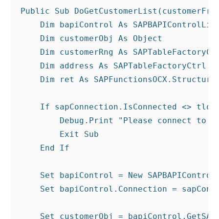
Public
Sub
 DoGetCustomerList(customerFro
Dim
 bapiControl 
As
 SAPBAPIControlLib.
Dim
 customerObj 
As
Object
Dim
 customerRng 
As
 SAPTableFactoryCt
Dim
 address 
As
 SAPTableFactoryCtrl.Ta
Dim
 ret 
As
 SAPFunctionsOCX.
Structure
If
 sapConnection.IsConnected <> tloR
        Debug.Print 
"Please connect to S
Exit
Sub
End
If
Set
 bapiControl = 
New
 SAPBAPIControl

Set
 bapiControl.Connection = sapConne
Set
 customerObj = bapiControl.GetSAP