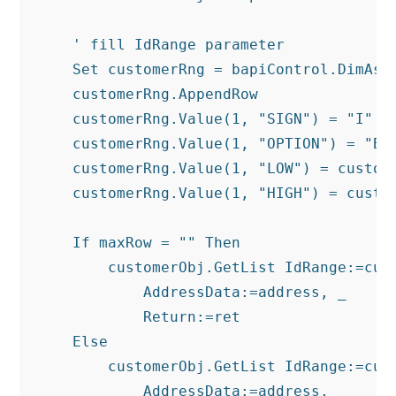
' fill IdRange parameter
Set
 customerRng = bapiControl.DimAs(
    customerRng.AppendRow

    customerRng.Value(
1
, 
"SIGN"
) = 
"I"
    customerRng.Value(
1
, 
"OPTION"
) = 
"BT
    customerRng.Value(
1
, 
"LOW"
) = custome
    customerRng.Value(
1
, 
"HIGH"
) = custom
If
 maxRow = 
""
Then
        customerObj.GetList IdRange:=cust
            AddressData:=address, _

Return
:=ret

Else
        customerObj.GetList IdRange:=cust
            AddressData:=address, _
