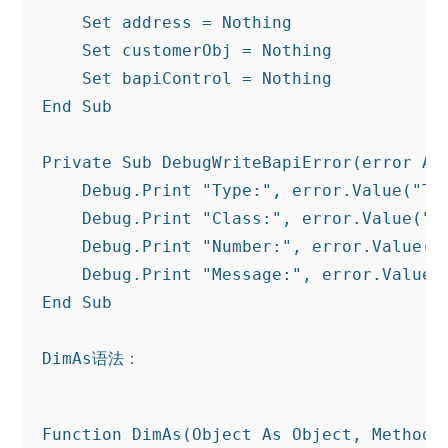
Set
 address = 
Nothing
Set
 customerObj = 
Nothing
Set
 bapiControl = 
Nothing
End
Sub
Private
Sub
 DebugWriteBapiError(
error
As
    Debug.Print 
"Type:"
, 
error
.Value(
"TY
    Debug.Print 
"Class:"
, 
error
.Value(
"I
    Debug.Print 
"Number:"
, 
error
.Value(
"
    Debug.Print 
"Message:"
, 
error
.Value(
End
Sub
DimAs语法：
Function DimAs(Object As Object, Method 