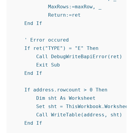
            MaxRows:=maxRow, _

Return
:=ret

End
If
' Error occured
If
 ret(
"TYPE"
) = 
"E"
Then
Call
 DebugWriteBapiError(ret)

Exit
Sub
End
If
If
 address.rowcount > 
0
Then
Dim
 sht 
As
 Worksheet

Set
 sht = ThisWorkbook.Worksheets
Call
 WriteTable(address, sht)

End
If