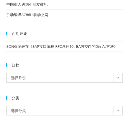
中国军人遇到小朋友敬礼
手动编译AC86U 科学上网
近期评论
SONG
发表在《
SAP接口编程-RFC系列10 : BAPI控件的DimAs方法
》
归档
归
选择月份
档
分类
分
选择分类
类