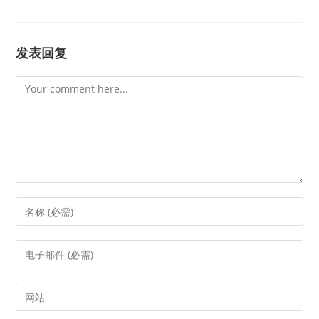
发表回复
Comment
Enter
your
name
Enter
or
your
username
email
Enter
to
address
your
comment