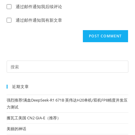
to
website
通过邮件通知我后续评论
comment
URL
(optional)
通过邮件通知我有新文章
Pre
Es
to
近期文章
clo
the
强烈推荐!满血DeepSeek-R1 671B 英伟达H20单机/双机FP8精度并发压
sea
力测试
pan
搬瓦工美国 CN2 GIA-E（推荐）
美丽的神话